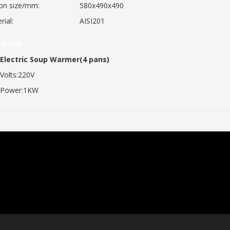
on size/mm:
580x490x490
rial:
AISI201
iption
Electric Soup Warmer(4 pans)
Volts:220V
Power:1KW