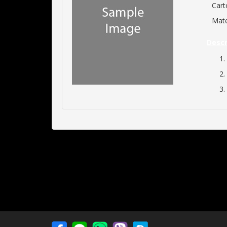
Cart
Mate
Descr