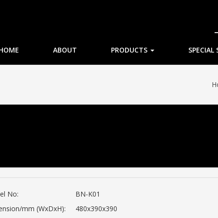
HOME
ABOUT
PRODUCTS
SPECIAL 
H
el No:
BN-K01
ension/mm (WxDxH):
480x390x390